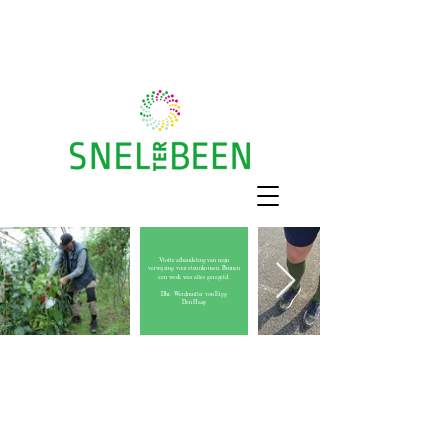
Gratis huisbezoek
Recht op vergoeding?
Vlotte afhandeling van mijn
verwijzing voor steunkousen. Binnen
een week was alles geregeld.
Dhr. Werdmuller von Elgg
Den Haag