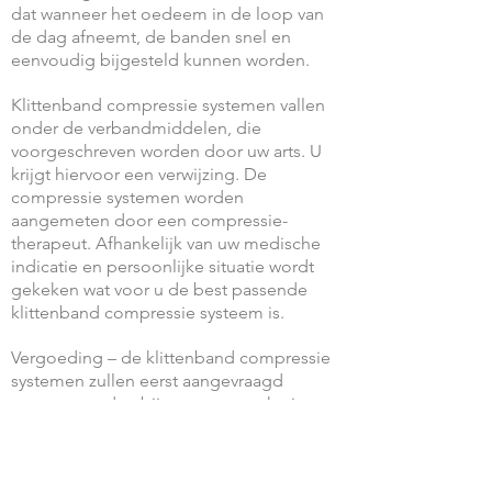
dat wanneer het oedeem in de loop van
de dag afneemt, de banden snel en
eenvoudig bijgesteld kunnen worden.
Klittenband compressie systemen vallen
onder de verbandmiddelen, die
voorgeschreven worden door uw arts. U
krijgt hiervoor een verwijzing. De
compressie systemen worden
aangemeten door een compressie-
therapeut. Afhankelijk van uw medische
indicatie en persoonlijke situatie wordt
gekeken wat voor u de best passende
klittenband compressie systeem is.
Vergoeding – de klittenband compressie
systemen zullen eerst aangevraagd
moeten worden bij uw zorgverzekering
om voor vergoeding in aanmerking te
komen. Indien uw zorgverzekering
akkoord geeft, worden de kosten