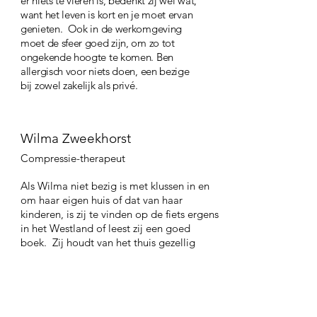
er niets te vieren is, bedenkt zij wel wat,
want het leven is kort en je moet ervan
genieten. Ook in de werkomgeving
moet de sfeer goed zijn, om zo tot
ongekende hoogte te komen. Ben
allergisch voor niets doen, een bezige
bij zowel zakelijk als privé.
Wilma Zweekhorst
Compressie-therapeut
Als Wilma niet bezig is met klussen in en
om haar eigen huis of dat van haar
kinderen, is zij te vinden op de fiets ergens
in het Westland of leest zij een goed
boek. Zij houdt van het thuis gezellig
maken met een drankje en een hapje ter
ontspanning. In haar werkomgeving staat
Wilma garant voor goede zorg, altijd in
voor een gezellig praatje met klanten en
collega’s.