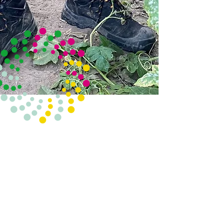
Veel gestelde vragen
Mijn nieuwe kousen zitten veel
strakker dan de vorige. Hoe kan
dat?
Oude therapeutisch elastische
kousen hebben door veelvuldig
dragen een groot deel van hun druk
verloren, en daarmee hun
therapeutische waarde. Nieuwe